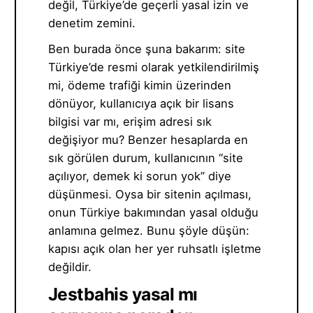
değil, Türkiye’de geçerli yasal izin ve
denetim zemini.
Ben burada önce şuna bakarım: site
Türkiye’de resmi olarak yetkilendirilmiş
mi, ödeme trafiği kimin üzerinden
dönüyor, kullanıcıya açık bir lisans
bilgisi var mı, erişim adresi sık
değişiyor mu? Benzer hesaplarda en
sık görülen durum, kullanıcının “site
açılıyor, demek ki sorun yok” diye
düşünmesi. Oysa bir sitenin açılması,
onun Türkiye bakımından yasal olduğu
anlamına gelmez. Bunu şöyle düşün:
kapısı açık olan her yer ruhsatlı işletme
değildir.
Jestbahis yasal mı