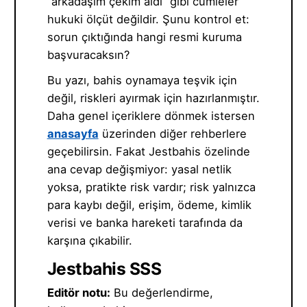
“arkadaşım çekim aldı” gibi cümleler
hukuki ölçüt değildir. Şunu kontrol et:
sorun çıktığında hangi resmi kuruma
başvuracaksın?
Bu yazı, bahis oynamaya teşvik için
değil, riskleri ayırmak için hazırlanmıştır.
Daha genel içeriklere dönmek istersen
anasayfa
üzerinden diğer rehberlere
geçebilirsin. Fakat Jestbahis özelinde
ana cevap değişmiyor: yasal netlik
yoksa, pratikte risk vardır; risk yalnızca
para kaybı değil, erişim, ödeme, kimlik
verisi ve banka hareketi tarafında da
karşına çıkabilir.
Jestbahis SSS
Editör notu:
Bu değerlendirme,