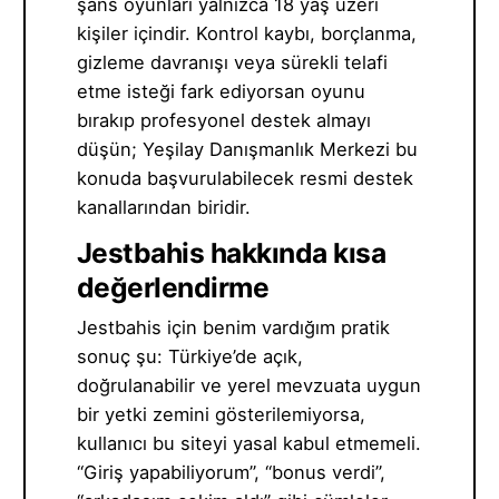
şans oyunları yalnızca 18 yaş üzeri
kişiler içindir. Kontrol kaybı, borçlanma,
gizleme davranışı veya sürekli telafi
etme isteği fark ediyorsan oyunu
bırakıp profesyonel destek almayı
düşün; Yeşilay Danışmanlık Merkezi bu
konuda başvurulabilecek resmi destek
kanallarından biridir.
Jestbahis hakkında kısa
değerlendirme
Jestbahis için benim vardığım pratik
sonuç şu: Türkiye’de açık,
doğrulanabilir ve yerel mevzuata uygun
bir yetki zemini gösterilemiyorsa,
kullanıcı bu siteyi yasal kabul etmemeli.
“Giriş yapabiliyorum”, “bonus verdi”,