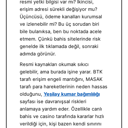
resmi yetki bilgisi var mı? İkincisi,
erişim adresi sürekli değişiyor mu?
Üçüncüsü, ödeme kanalları kurumsal
ve izlenebilir mi? Bu üç sorudan biri
bile bulanıksa, ben bu noktada acele
etmem. Çünkü bahis sitelerinde risk
genelde ilk tıklamada değil, sonraki
adımda görünür.
Resmi kaynakları okumak sıkıcı
gelebilir, ama burada işine yarar. BTK
tarafı erişim engeli mantığını, MASAK
tarafı para hareketlerinin neden hassas
olduğunu,
Yeşilay kumar bağımlılığı
sayfası ise davranışsal riskleri
anlamaya yardım eder. Özellikle canlı
bahis ve casino tarafında kararlar hızlı
verildiği için, kişi bazen kendi sınırını