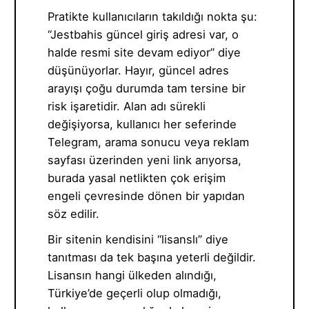
Pratikte kullanıcıların takıldığı nokta şu:
“Jestbahis güncel giriş adresi var, o
halde resmi site devam ediyor” diye
düşünüyorlar. Hayır, güncel adres
arayışı çoğu durumda tam tersine bir
risk işaretidir. Alan adı sürekli
değişiyorsa, kullanıcı her seferinde
Telegram, arama sonucu veya reklam
sayfası üzerinden yeni link arıyorsa,
burada yasal netlikten çok erişim
engeli çevresinde dönen bir yapıdan
söz edilir.
Bir sitenin kendisini “lisanslı” diye
tanıtması da tek başına yeterli değildir.
Lisansın hangi ülkeden alındığı,
Türkiye’de geçerli olup olmadığı,