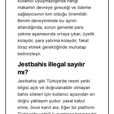
kullanıcı uyuşmazlığında hangi
makamın devreye gireceği ve ödeme
sağlayıcısının kim olduğu önemlidir.
Benim deneyimimde bu ayrım
atlandığında, sorun genelde para
çekme aşamasında ortaya çıkar; üyelik
kolaydır, para yatırma kolaydır, fakat
itiraz etmek gerektiğinde muhatap
belirsizleşir.
Jestbahis illegal sayılır
mı?
Jestbahis gibi Türkiye’de resmi yetki
bilgisi açık ve doğrulanabilir olmayan
bahis siteleri için kullanıcı açısından en
doğru yaklaşım şudur: yasal kabul
etme, önce kanıt ara. Eğer bir platform