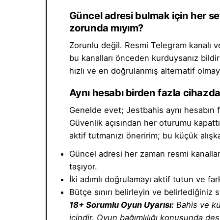
Güncel adresi bulmak için her s
zorunda mıyım?
Zorunlu değil. Resmi Telegram kanalı ve
bu kanalları önceden kurduysanız bildi
hızlı ve en doğrulanmış alternatif olma
Aynı hesabı birden fazla cihazda
Genelde evet; Jestbahis aynı hesabın far
Güvenlik açısından her oturumu kapattığ
aktif tutmanızı öneririm; bu küçük alışka
Güncel adresi her zaman resmi kanallar
taşıyor.
İki adımlı doğrulamayı aktif tutun ve farkl
Bütçe sınırı belirleyin ve belirlediğiniz
18+ Sorumlu Oyun Uyarısı:
Bahis ve kum
içindir. Oyun bağımlılığı konusunda de