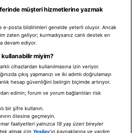
eferinde müşteri hizmetlerine yazmak
 e-posta bildirimleri genelde yeterli oluyor. Ancak
rim zaten geliyor; kurmadıysanız canlı destek en
ya devam ediyor.
 kullanabilir miyim?
klı cihazlardan kullanılmasına izin veriyor.
ınızda çıkış yapmanızı ve iki adımlı doğrulamayı
nlık hesap güvenliğini belirgin biçimde artırıyor.
dan edinin; forum ve yorum bağlantıları risk
ı bir şifre kullanın.
 sınırın ötesine geçmeyin.
ar faaliyetleri yalnızca 18 yaş üzeri bireyler
stek almak için
Yeşilay
'ın kaynaklarına ve yardım