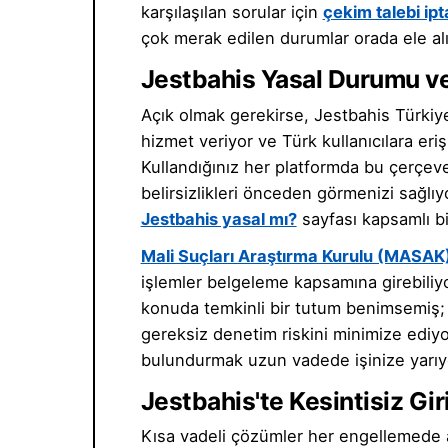
karşılaşılan sorular için
çekim talebi ipta
çok merak edilen durumlar orada ele al
Jestbahis Yasal Durumu ve
Açık olmak gerekirse, Jestbahis Türkiye'd
hizmet veriyor ve Türk kullanıcılara eri
Kullandığınız her platformda bu çerçeve
belirsizlikleri önceden görmenizi sağlıy
Jestbahis yasal mı?
sayfası kapsamlı b
Mali Suçları Araştırma Kurulu (MASAK
işlemler belgeleme kapsamına girebiliyo
konuda temkinli bir tutum benimsemiş; i
gereksiz denetim riskini minimize ediy
bulundurmak uzun vadede işinize yarıy
Jestbahis'te Kesintisiz Gir
Kısa vadeli çözümler her engellemede 