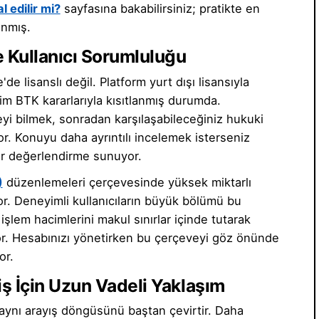
l edilir mi?
sayfasına bakabilirsiniz; pratikte en
ınmış.
 Kullanıcı Sorumluluğu
e lisanslı değil. Platform yurt dışı lisansıyla
şim BTK kararlarıyla kısıtlanmış durumda.
yi bilmek, sonradan karşılaşabileceğiniz hukuki
or. Konuyu daha ayrıntılı incelemek isterseniz
ir değerlendirme sunuyor.
)
düzenlemeleri çerçevesinde yüksek miktarlı
r. Deneyimli kullanıcıların büyük bölümü bu
şlem hacimlerini makul sınırlar içinde tutarak
or. Hesabınızı yönetirken bu çerçeveyi göz önünde
or.
iş İçin Uzun Vadeli Yaklaşım
aynı arayış döngüsünü baştan çevirtir. Daha